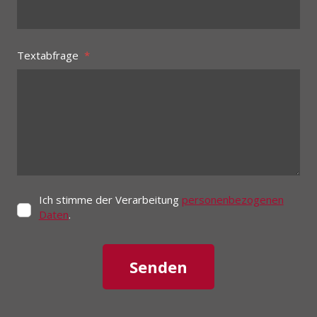
Textabfrage
*
Ich stimme der Verarbeitung
personenbezogenen
Daten
.
Senden
Das