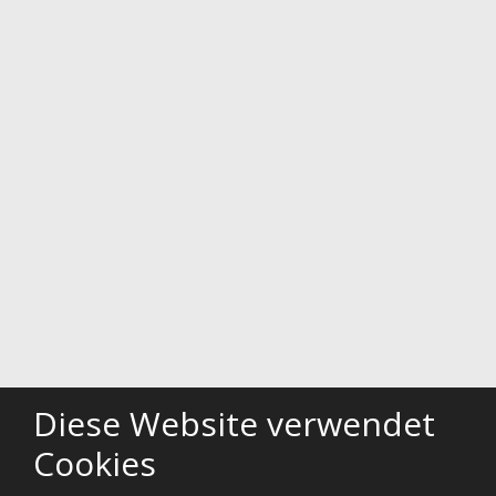
Diese Website verwendet
Powered by
Googlemapsgenerator.com/zh/
&
BotonMeGusta
Cookies