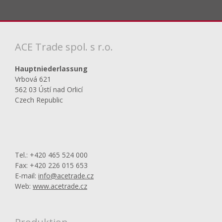
Formular
konnte
nicht
ACE Trade spol. s r.o.
gesendet
werden
Hauptniederlassung
Vrbová 621
562 03 Ústí nad Orlicí
Czech Republic
Tel.: +420 465 524 000
Fax: +420 226 015 653
E-mail:
info@acetrade.cz
Web:
www.acetrade.cz