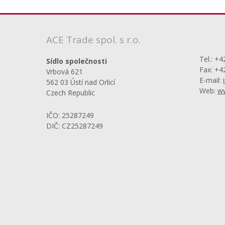
ACE Trade spol. s r.o.
Tel.: +
Sídlo společnosti
Fax: +4
Vrbová 621
E-mail:
562 03 Ústí nad Orlicí
Web:
ww
Czech Republic
IČO: 25287249
DIČ: CZ25287249