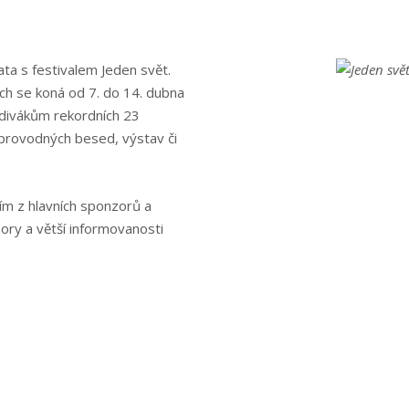
jata s festivalem Jeden svět.
vech se koná od 7. do 14. dubna
 divákům rekordních 23
oprovodných besed, výstav či
ím z hlavních sponzorů a
ory a větší informovanosti