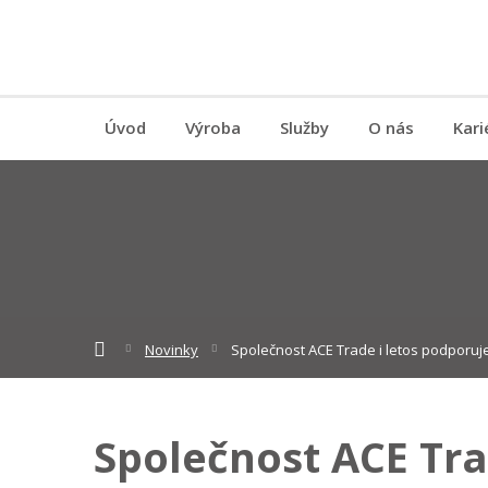
Úvod
Výroba
Služby
O nás
Kari
ACE
Novinky
Společnost ACE Trade i letos podporuje
Trade
s.r.o.
Společnost ACE Trad