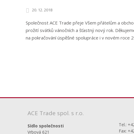
20. 12. 2018
Společnost ACE Trade přeje Všem přátelům a obch
prožití svátků vánočních a šťastný nový rok. Děkuje
na pokračování úspěšné spolupráce i v novém roce 
ACE Trade spol. s r.o.
Tel.: +
Sídlo společnosti
Fax: +4
Vrbová 621