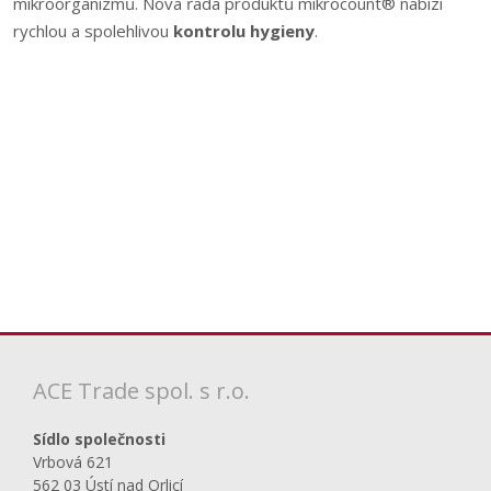
mikroorganizmů. Nová řada produktů mikrocount® nabízí
rychlou a spolehlivou
kontrolu hygieny
.
ACE Trade spol. s r.o.
Sídlo společnosti
Vrbová 621
562 03 Ústí nad Orlicí