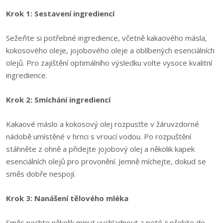
Krok 1: Sestavení ingrediencí
Sežeňte si potřebné ingredience, včetně kakaového másla,
kokosového oleje, jojobového oleje a oblíbených esenciálních
olejů. Pro zajištění optimálního výsledku volte vysoce kvalitní
ingredience.
Krok 2: Smíchání ingrediencí
Kakaové máslo a kokosový olej rozpusťte v žáruvzdorné
nádobě umístěné v hrnci s vroucí vodou. Po rozpuštění
stáhněte z ohně a přidejte jojobový olej a několik kapek
esenciálních olejů pro provonění. Jemně míchejte, dokud se
směs dobře nespojí.
Krok 3: Nanášení tělového mléka
Směs nechte několik minut vychladnout a poté ji přelijte do