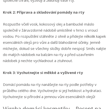
společně chrání, vyživují a zklidňují vaše rty.
Krok 2: Příprava a skladování pomády na rty
Rozpusťte včelí vosk, kokosový olej a bambucké máslo
společně v žáruvzdorné nádobě umístěné v hrnci s vroucí
vodou. Po rozpuštění stáhněte z ohně a přidejte několik kapek
esenciálních olejů pro vůni a další blahodárné účinky. Jemně
míchejte, dokud se všechny složky dobře nespojí. Směs nalijte
do malých nádobek na balzám na rty a před uzavřením
nádobek ji nechte vychladnout a ztuhnout.
Krok 3: Vychutnejte si měkké a vyživené rty
Domácí pomádu na rty nanášejte na rty podle potřeby v
průběhu celého dne. Vychutnejte si její hebkost a hydrataci.
Vychutnejte si přírodní a jemnou vůni esenciálních olejů!
Výroba domácí kosmetiky – Recept na