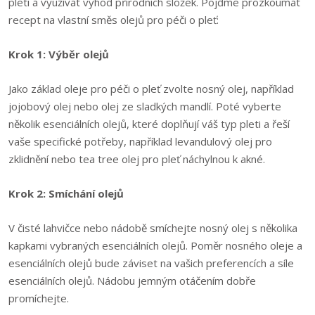
pleti a využívat výhod přírodních složek. Pojďme prozkoumat
recept na vlastní směs olejů pro péči o pleť:
Krok 1: Výběr olejů
Jako základ oleje pro péči o pleť zvolte nosný olej, například
jojobový olej nebo olej ze sladkých mandlí. Poté vyberte
několik esenciálních olejů, které doplňují váš typ pleti a řeší
vaše specifické potřeby, například levandulový olej pro
zklidnění nebo tea tree olej pro pleť náchylnou k akné.
Krok 2: Smíchání olejů
V čisté lahvičce nebo nádobě smíchejte nosný olej s několika
kapkami vybraných esenciálních olejů. Poměr nosného oleje a
esenciálních olejů bude záviset na vašich preferencích a síle
esenciálních olejů. Nádobu jemným otáčením dobře
promíchejte.