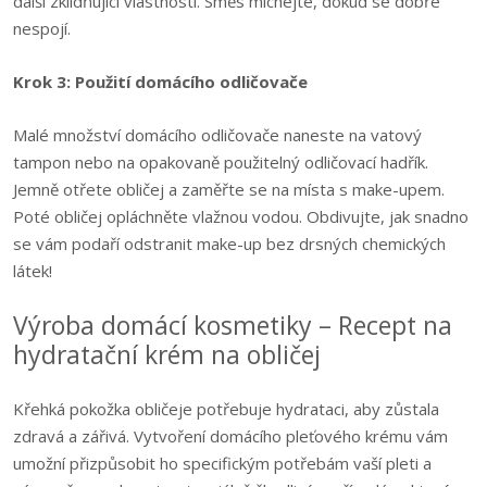
další zklidňující vlastnosti. Směs míchejte, dokud se dobře
nespojí.
Krok 3: Použití domácího odličovače
Malé množství domácího odličovače naneste na vatový
tampon nebo na opakovaně použitelný odličovací hadřík.
Jemně otřete obličej a zaměřte se na místa s make-upem.
Poté obličej opláchněte vlažnou vodou. Obdivujte, jak snadno
se vám podaří odstranit make-up bez drsných chemických
látek!
Výroba domácí kosmetiky – Recept na
hydratační krém na obličej
Křehká pokožka obličeje potřebuje hydrataci, aby zůstala
zdravá a zářivá. Vytvoření domácího pleťového krému vám
umožní přizpůsobit ho specifickým potřebám vaší pleti a