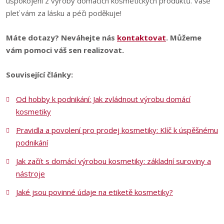
uspokojení z výroby domácích kosmetických produktů. Vaše
pleť vám za lásku a péči poděkuje!
Máte dotazy? Neváhejte nás
kontaktovat
. Můžeme
vám pomoci váš sen realizovat.
Související články:
Od hobby k podnikání: Jak zvládnout výrobu domácí
kosmetiky
Pravidla a povolení pro prodej kosmetiky: Klíč k úspěšnému
podnikání
Jak začít s domácí výrobou kosmetiky: základní suroviny a
nástroje
Jaké jsou povinné údaje na etiketě kosmetiky?