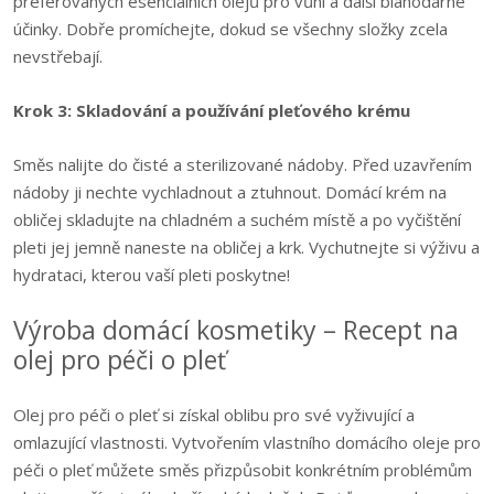
preferovaných esenciálních olejů pro vůni a další blahodárné
účinky. Dobře promíchejte, dokud se všechny složky zcela
nevstřebají.
Krok 3: Skladování a používání pleťového krému
Směs nalijte do čisté a sterilizované nádoby. Před uzavřením
nádoby ji nechte vychladnout a ztuhnout. Domácí krém na
obličej skladujte na chladném a suchém místě a po vyčištění
pleti jej jemně naneste na obličej a krk. Vychutnejte si výživu a
hydrataci, kterou vaší pleti poskytne!
Výroba domácí kosmetiky – Recept na
olej pro péči o pleť
Olej pro péči o pleť si získal oblibu pro své vyživující a
omlazující vlastnosti. Vytvořením vlastního domácího oleje pro
péči o pleť můžete směs přizpůsobit konkrétním problémům