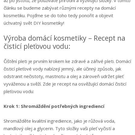
až po jistotu, že používáte přírodní a vyživující složky. V tomto
článku se budeme zabývat různými recepty na domácí
kosmetiku. Pojďme se do toho tedy ponořit a objevit
úchvatný svět DIY kosmetiky!
Výroba domácí kosmetiky – Recept na
čisticí pleťovou vodu:
Čištění pleti je prvním krokem ke zdravé a zářivé pleti. Domácí
čisticí pleťové vody nabízejí jemný, ale účinný způsob, jak
odstranit nečistoty, mastnotu a olej a zároveň udržet pleť
vyváženou a svěží. Zde je recept na osvěžující domácí čisticí
pleťovou vodu:
Krok 1: Shromáždění potřebných ingrediencí
Shromážděte kvalitní ingredience, jako je růžová voda,
mandlový olej a glycerin. Tyto složky vaši pleť vyčistí a