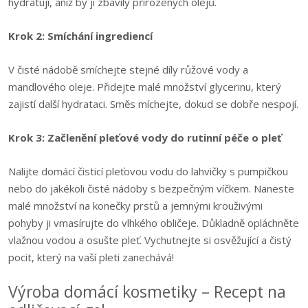
hydratují, aniž by ji zbavily přirozených olejů.
Krok 2: Smíchání ingrediencí
V čisté nádobě smíchejte stejné díly růžové vody a
mandlového oleje. Přidejte malé množství glycerinu, který
zajistí další hydrataci. Směs míchejte, dokud se dobře nespojí.
Krok 3: Začlenění pleťové vody do rutinní péče o pleť
Nalijte domácí čisticí pleťovou vodu do lahvičky s pumpičkou
nebo do jakékoli čisté nádoby s bezpečným víčkem. Naneste
malé množství na konečky prstů a jemnými krouživými
pohyby ji vmasírujte do vlhkého obličeje. Důkladně opláchněte
vlažnou vodou a osušte pleť. Vychutnejte si osvěžující a čistý
pocit, který na vaší pleti zanechává!
Výroba domácí kosmetiky – Recept na