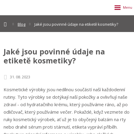
Blog
Jaké jsou povinné údaje na etiketě kosmetiky?
Jaké jsou povinné údaje na
etiketě kosmetiky?
31. 08. 2023
Kosmetické výrobky jsou nedílnou součástí naší každodenní
rutiny. Tyto výrobky se dotýkají naší pokožky a ovlivňují naše
zdraví - od hydratačního krému, který používáme ráno, až po
odličovač, který používáme večer. Pokaždé, když vezmete do
ruky kosmetický výrobek, ať už je to obyčejný balzám na rty
nebo drahé sérum proti stárnutí, etiketa vypráví příběh.