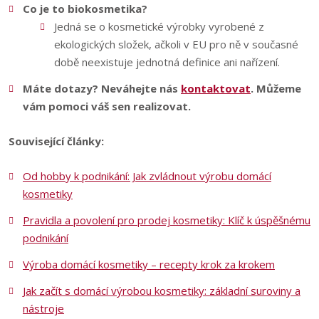
Co je to biokosmetika?
Jedná se o kosmetické výrobky vyrobené z
ekologických složek, ačkoli v EU pro ně v současné
době neexistuje jednotná definice ani nařízení.
Máte dotazy? Neváhejte nás
kontaktovat
. Můžeme
vám pomoci váš sen realizovat.
Související články:
Od hobby k podnikání: Jak zvládnout výrobu domácí
kosmetiky
Pravidla a povolení pro prodej kosmetiky: Klíč k úspěšnému
podnikání
Výroba domácí kosmetiky – recepty krok za krokem
Jak začít s domácí výrobou kosmetiky: základní suroviny a
nástroje