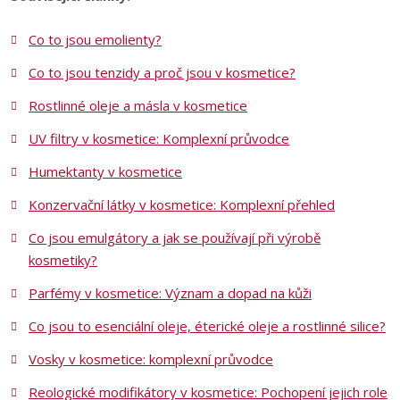
Co to jsou emolienty?
Co to jsou tenzidy a proč jsou v kosmetice?
Rostlinné oleje a másla v kosmetice
UV filtry v kosmetice: Komplexní průvodce
Humektanty v kosmetice
Konzervační látky v kosmetice: Komplexní přehled
Co jsou emulgátory a jak se používají při výrobě
kosmetiky?
Parfémy v kosmetice: Význam a dopad na kůži
Co jsou to esenciální oleje, éterické oleje a rostlinné silice?
Vosky v kosmetice: komplexní průvodce
Reologické modifikátory v kosmetice: Pochopení jejich role